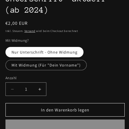
(ab 2024)
Normaler
€2,00 EUR
Preis
Inkl. Steuern.
Versand
wird beim Checkout berechnet
Mit Widmung?
Nur Unterschrift - Ohne Widmung
Mit Widmung (Für "Dein Vorname")
Anzahl
Verringere
Erhöhe
die
die
Menge
Menge
für
für
In den Warenkorb legen
Autogrammkarte
Autogrammkarte
mit
mit
Unterschrift
Unterschrift