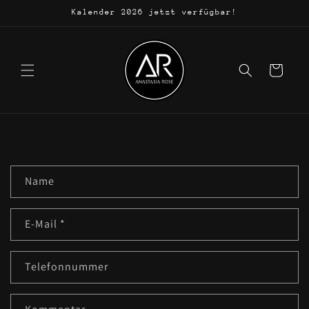
Direkt
Kalender 2026 jetzt verfügbar!
zum
Inhalt
Warenkorb
K
Name
o
n
E-Mail
*
t
a
k
Telefonnummer
t
f